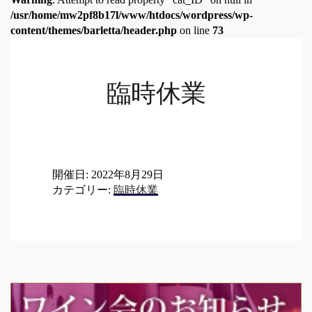
/usr/home/mw2pf8b17l/www/htdocs/wordpress/wp-
content/themes/barletta/header.php
on line
73
臨時休業
開催日: 2022年8月29日
カテゴリー:
臨時休業
Post
navigation