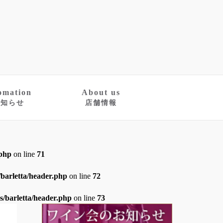
omation
About us
お知らせ
店舗情報
.php
on line
71
barletta/header.php
on line
72
/barletta/header.php
on line
73