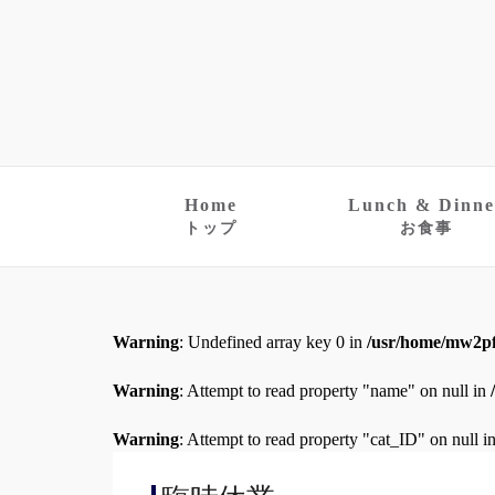
Home
Lunch & Dinne
トップ
お食事
Warning
: Undefined array key 0 in
/usr/home/mw2pf
Warning
: Attempt to read property "name" on null in
Warning
: Attempt to read property "cat_ID" on null i