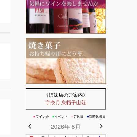
《姉妹店のご案内》
宇奈月 烏帽子山荘
■
ワイン会
■
イベント
■
定休日
■
臨時休業日
2026年 8月