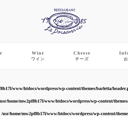
r
Wine
Cheese
Inf
ワイン
チーズ
8b17l/www/htdocs/wordpress/wp-content/themes/barletta/header
/usr/home/mw2pf8b17l/www/htdocs/wordpress/wp-content/themes/
n
/usr/home/mw2pf8b17l/www/htdocs/wordpress/wp-content/themes