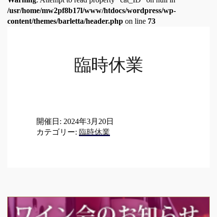
/usr/home/mw2pf8b17l/www/htdocs/wordpress/wp-
content/themes/barletta/header.php
on line
73
臨時休業
開催日: 2024年3月20日
カテゴリー:
臨時休業
Post
navigation