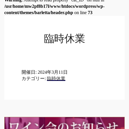
/usr/home/mw2pf8b17l/www/htdocs/wordpress/wp-
content/themes/barletta/header.php
on line
73
臨時休業
開催日: 2024年3月11日
カテゴリー:
臨時休業
Post
navigation