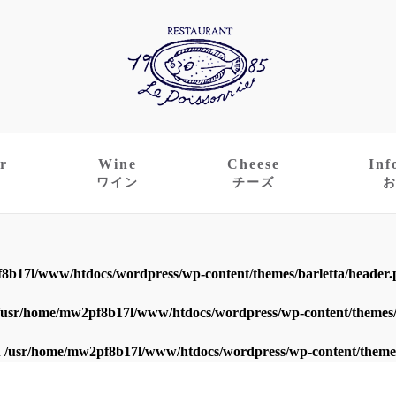
r
Wine
Cheese
Inf
ワイン
チーズ
8b17l/www/htdocs/wordpress/wp-content/themes/barletta/header
/usr/home/mw2pf8b17l/www/htdocs/wordpress/wp-content/themes/
n
/usr/home/mw2pf8b17l/www/htdocs/wordpress/wp-content/themes