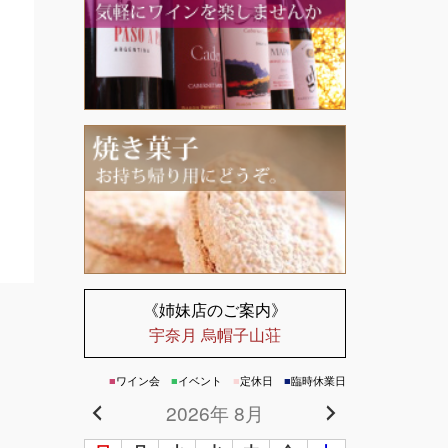
《姉妹店のご案内》
宇奈月 烏帽子山荘
■
ワイン会
■
イベント
■
定休日
■
臨時休業日
2026年 8月