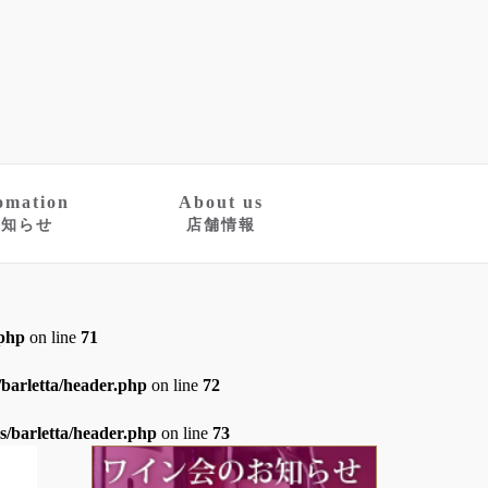
omation
About us
お知らせ
店舗情報
.php
on line
71
barletta/header.php
on line
72
/barletta/header.php
on line
73