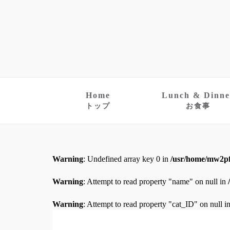
Home
Lunch & Dinne
トップ
お食事
Warning
: Undefined array key 0 in
/usr/home/mw2pf
Warning
: Attempt to read property "name" on null in
Warning
: Attempt to read property "cat_ID" on null i