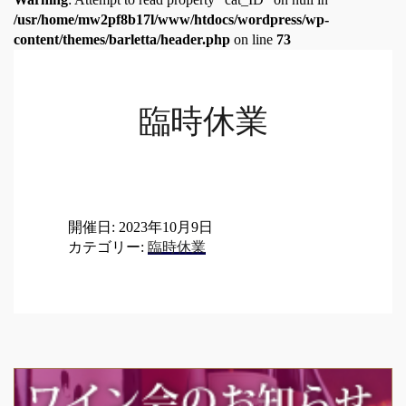
/usr/home/mw2pf8b17l/www/htdocs/wordpress/wp-
content/themes/barletta/header.php
on line
73
臨時休業
開催日: 2023年10月9日
カテゴリー:
臨時休業
Post
navigation