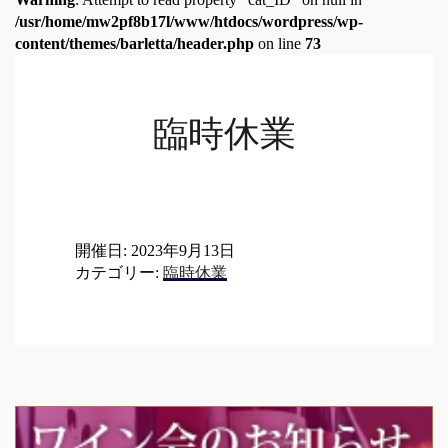
/usr/home/mw2pf8b17l/www/htdocs/wordpress/wp-
content/themes/barletta/header.php
on line
73
臨時休業
開催日: 2023年9月13日
カテゴリー:
臨時休業
Post
navigation