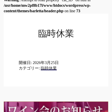
/usr/home/mw2pf8b17l/www/htdocs/wordpress/wp-
content/themes/barletta/header.php
on line
73
臨時休業
開催日: 2026年3月25日
カテゴリー:
臨時休業
Post
navigation