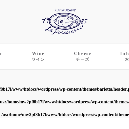
r
Wine
Cheese
Inf
ワイン
チーズ
8b17l/www/htdocs/wordpress/wp-content/themes/barletta/header
/usr/home/mw2pf8b17l/www/htdocs/wordpress/wp-content/themes/
n
/usr/home/mw2pf8b17l/www/htdocs/wordpress/wp-content/themes