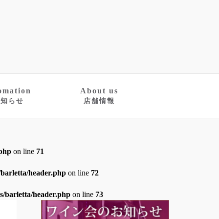
omation
About us
お知らせ
店舗情報
.php
on line
71
barletta/header.php
on line
72
/barletta/header.php
on line
73