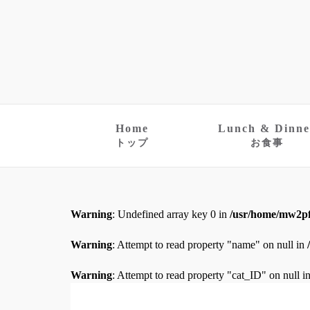
Home
Lunch & Dinne
トップ
お食事
Warning
: Undefined array key 0 in
/usr/home/mw2pf
Warning
: Attempt to read property "name" on null in
Warning
: Attempt to read property "cat_ID" on null i