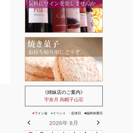
《姉妹店のご案内》
宇奈月 烏帽子山荘
■
ワイン会
■
イベント
■
定休日
■
臨時休業日
2026年 8月