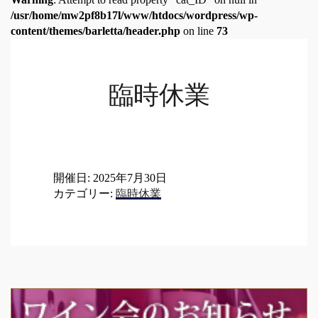
/usr/home/mw2pf8b17l/www/htdocs/wordpress/wp-
content/themes/barletta/header.php
on line
73
臨時休業
開催日: 2025年7月30日
カテゴリー:
臨時休業
Post
navigation