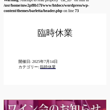
/usr/home/mw2pf8b17l/www/htdocs/wordpress/wp-
content/themes/barletta/header.php
on line
73
臨時休業
開催日: 2025年7月14日
カテゴリー:
臨時休業
Post
navigation