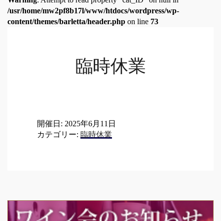
/usr/home/mw2pf8b17l/www/htdocs/wordpress/wp-
content/themes/barletta/header.php
on line
73
臨時休業
開催日: 2025年6月11日
カテゴリー:
臨時休業
Post
navigation