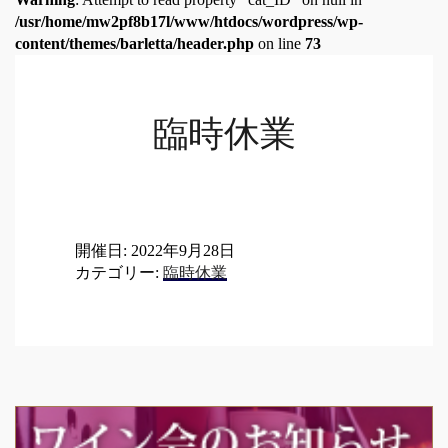
/usr/home/mw2pf8b17l/www/htdocs/wordpress/wp-
content/themes/barletta/header.php
on line
73
臨時休業
開催日: 2022年9月28日
カテゴリー:
臨時休業
Post
navigation