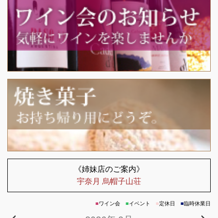
navigation
《姉妹店のご案内》
宇奈月 烏帽子山荘
■
ワイン会
■
イベント
■
定休日
■
臨時休業日