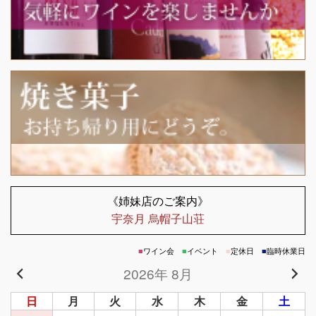
《姉妹店のご案内》
宇奈月 烏帽子山荘
■
ワイン会
■
イベント
■
定休日
■
臨時休業日
2026年 8月
日
月
火
水
木
金
土