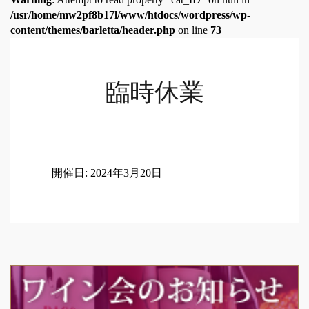
/usr/home/mw2pf8b17l/www/htdocs/wordpress/wp-
content/themes/barletta/header.php
on line
73
臨時休業
開催日: 2024年3月20日
Post
navigation