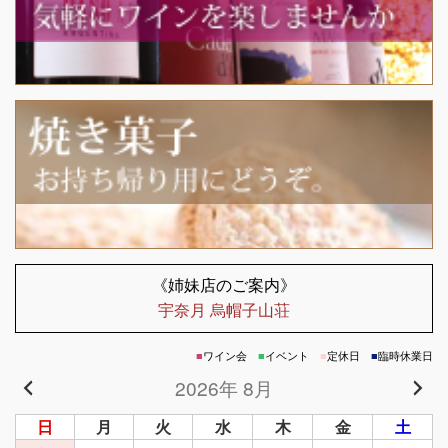
《姉妹店のご案内》
宇奈月 烏帽子山荘
■
ワイン会
■
イベント
■
定休日
■
臨時休業日
2026年 8月
日
月
火
水
木
金
土