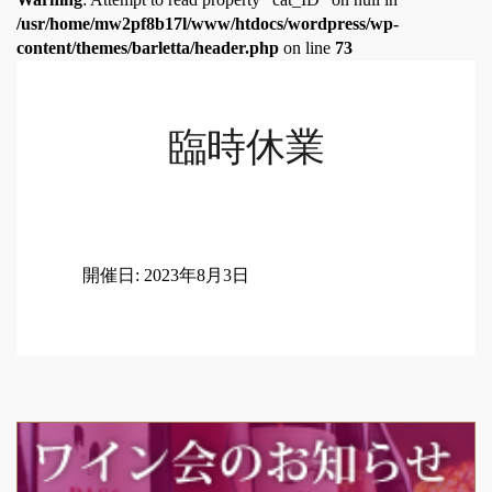
/usr/home/mw2pf8b17l/www/htdocs/wordpress/wp-
content/themes/barletta/header.php
on line
73
臨時休業
開催日: 2023年8月3日
Post
navigation