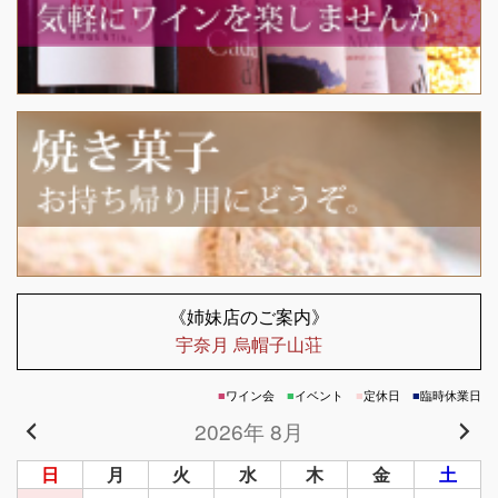
《姉妹店のご案内》
宇奈月 烏帽子山荘
■
ワイン会
■
イベント
■
定休日
■
臨時休業日
2026年 8月
日
月
火
水
木
金
土