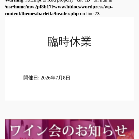
/usr/home/mw2pf8b17l/www/htdocs/wordpress/wp-
content/themes/barletta/header.php
on line
73
臨時休業
開催日: 2026年7月8日
Post
navigation