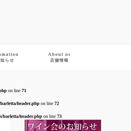
omation
About us
お知らせ
店舗情報
.php
on line
71
barletta/header.php
on line
72
/barletta/header.php
on line
73