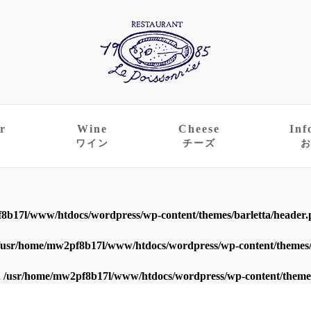
r
Wine
Cheese
Inf
ワイン
チーズ
8b17l/www/htdocs/wordpress/wp-content/themes/barletta/header
/usr/home/mw2pf8b17l/www/htdocs/wordpress/wp-content/themes/
n
/usr/home/mw2pf8b17l/www/htdocs/wordpress/wp-content/themes