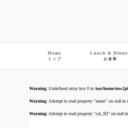
Home
Lunch & Dinne
トップ
お食事
Warning
: Undefined array key 0 in
/usr/home/mw2pf
Warning
: Attempt to read property "name" on null in
Warning
: Attempt to read property "cat_ID" on null i