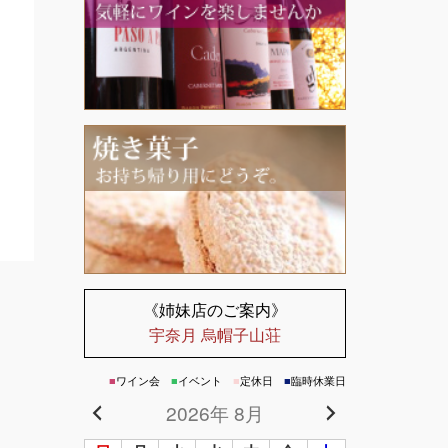
《姉妹店のご案内》
宇奈月 烏帽子山荘
■
ワイン会
■
イベント
■
定休日
■
臨時休業日
2026年 8月