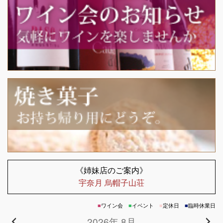
navigation
《姉妹店のご案内》
宇奈月 烏帽子山荘
■
ワイン会
■
イベント
■
定休日
■
臨時休業日
2026年 8月