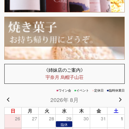
《姉妹店のご案内》
宇奈月 烏帽子山荘
■
ワイン会
■
イベント
■
定休日
■
臨時休業日
2026年 8月
日
月
火
水
木
金
土
26
27
28
29
30
31
1