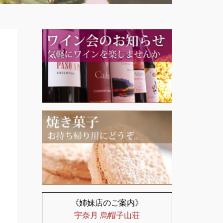
《姉妹店のご案内》
宇奈月 烏帽子山荘