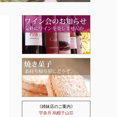
《姉妹店のご案内》
宇奈月 烏帽子山荘