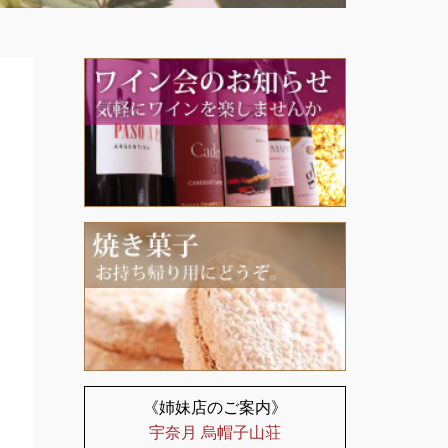
《姉妹店のご案内》
宇奈月 烏帽子山荘