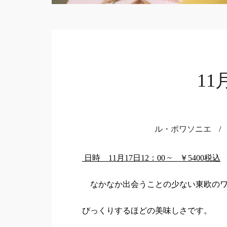
1
ル・ポワソニエ
/
日時
11
月
17
日
12
：
00 ~
￥
5400
税込
なかなか出会うことの少ない東欧のワ
びっくりするほどの美味しさです。