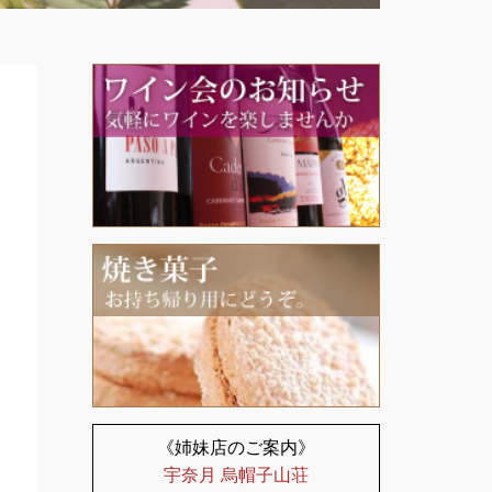
《姉妹店のご案内》
宇奈月 烏帽子山荘