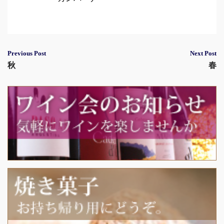
Post
Previous Post
Next Post
秋
春
navigation