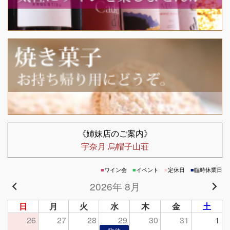
《姉妹店のご案内》
宇奈月 烏帽子山荘
■
ワイン会
■
イベント
■
定休日
■
臨時休業日
2026年 8月
日
月
火
水
木
金
土
26
27
28
29
30
31
1